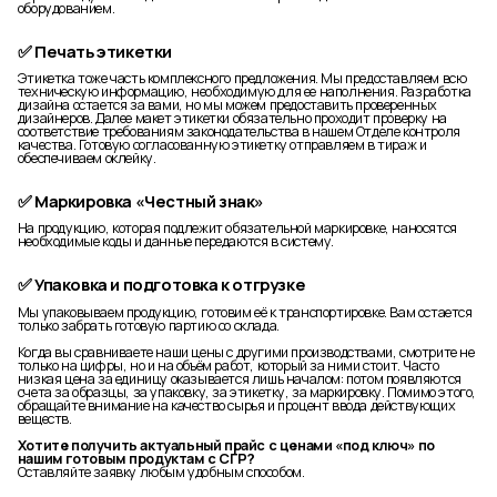
оборудованием.
✅ Печать этикетки
Этикетка тоже часть комплексного предложения. Мы предоставляем всю
техническую информацию, необходимую для ее наполнения. Разработка
дизайна остается за вами, но мы можем предоставить проверенных
дизайнеров. Далее макет этикетки обязательно проходит проверку на
соответствие требованиям законодательства в нашем Отделе контроля
качества. Готовую согласованную этикетку отправляем в тираж и
обеспечиваем оклейку.
✅ Маркировка «Честный знак»
На продукцию, которая подлежит обязательной маркировке, наносятся
необходимые коды и данные передаются в систему.
✅ Упаковка и подготовка к отгрузке
Мы упаковываем продукцию, готовим её к транспортировке. Вам остается
только забрать готовую партию со склада.
Когда вы сравниваете наши цены с другими производствами, смотрите не
только на цифры, но и на объём работ, который за ними стоит. Часто
низкая цена за единицу оказывается лишь началом: потом появляются
счета за образцы, за упаковку, за этикетку, за маркировку. Помимо этого,
обращайте внимание на качество сырья и процент ввода действующих
веществ.
Хотите получить актуальный прайс с ценами «под ключ» по
нашим готовым продуктам с СГР?
Оставляйте заявку любым удобным способом.