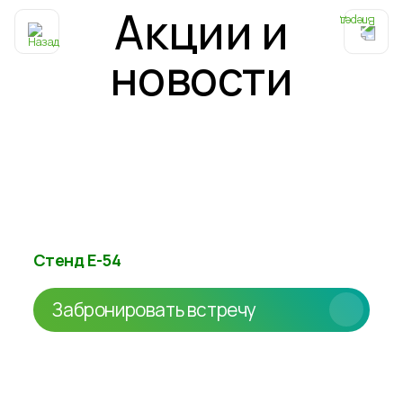
Акции и
новости
ЮНИЭКО
на выставке SobMa
14-15 апреля с 10:00 до 17:00
Москва, Крокус Экспо, Павильон 1, Зал 4
Стенд Е-54
Забронировать встречу