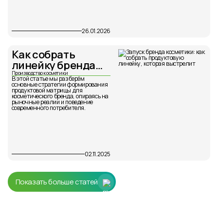
26.01.2026
Как собрать
линейку бренда
косметики
Производство косметики
В этой статье мы разберём
основные стратегии формирования
продуктовой матрицы для
косметического бренда, опираясь на
рыночные реалии и поведение
современного потребителя.
02.11.2025
Показать больше статей