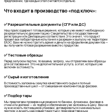
предложений, где каждый этап считается отдельно.
Что входит в производство «под ключ»:
✅ Разрешительные документы (СГР или ДС)
Наш прайс содержит готовые решения, которые уже имеют необходимую
разрешительную документацию: Свидетельство о государственной
регистрации или Декларацию соответствия. Это значит, что продукт
прошел все лабораторные испытания и разрешен к выпуску на территории
ЕАЭС. Вам не нужно тратить время и деньги на оформление документов —
вы получаете готовое разрешение вместе с продуктом.
✅ Тестовые образцы
Перед запуском партии, по вашему запросу, мы отправляем вам образцы
для согласования. Это не дополнительная услуга, а этап, который уже
включён в стоимость.
✅ Сырьё и изготовление
В стоимость заложены закупка качественного сырья и полный
производственный цикл — от смешивания компонентов до фасовки.
✅ Подбор тары
Мы предлагаем проверенные решения по банкам, флаконам, фасовке в
стики или дойпаки — их подбор и обеспечение уже заложены в цену. Вам не
нужно искать поставщиков упаковки, договариваться о минимальных
партиях и думать над совместимостью с производственным