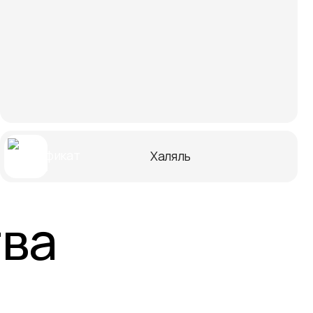
Халяль
тва