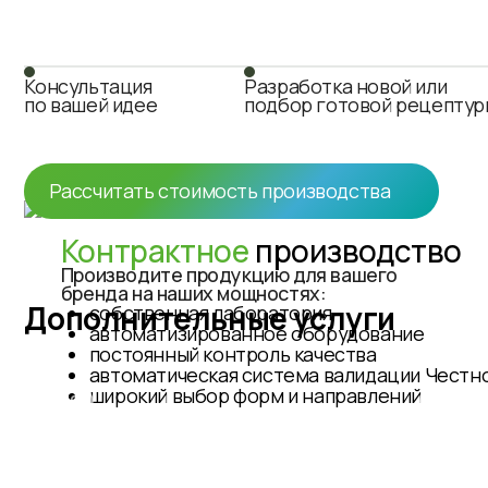
Консультация
Разработка новой или
по вашей идее
подбор готовой рецептур
Рассчитать стоимость производства
Контрактное
производство
Производите продукцию для вашего
бренда на наших мощностях:
Дополнительные услуги
собственная лаборатория
автоматизированное оборудование
постоянный контроль качества
автоматическая система валидации Честно
широкий выбор форм и направлений
( 01 )
( 02 )