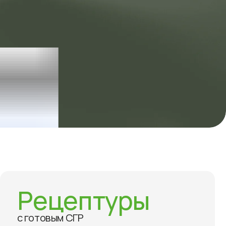
ь звонок
Контакты
Рецептуры
с готовым СГР