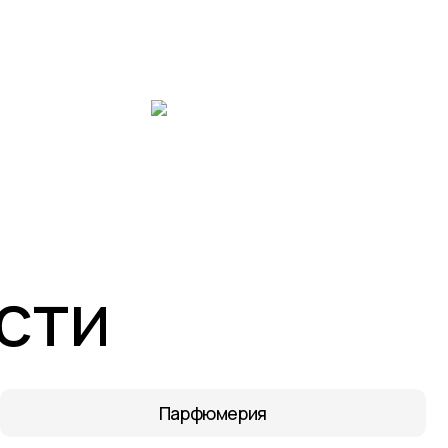
Услуги фулмилмент-центра
и
сти
Парфюмерия