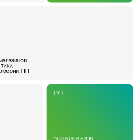
магазинов
тики,
юмерии, ПП
( 10 )
Блогеры в нише