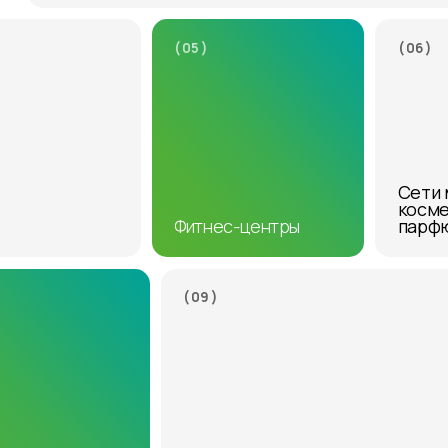
( 05 )
( 06 )
Сети 
косме
Фитнес-центры
парф
( 09 )