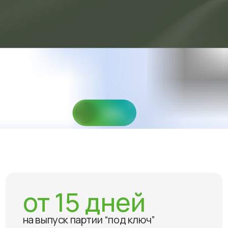
925) 702-56-73
sn@uni-eco.com
Заказат
Производство
Новости
от 15 дней
на выпуск партии “под ключ”