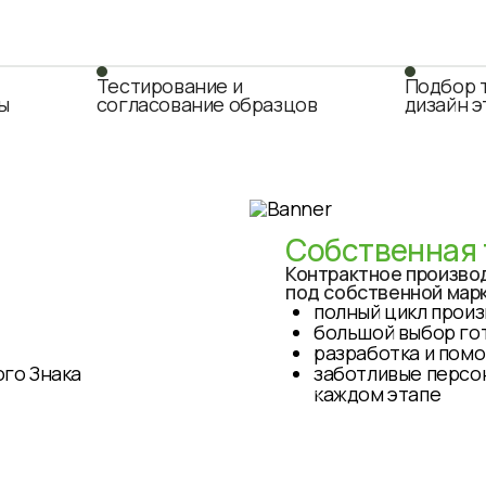
Тестирование и
Подбор т
ы
согласование образцов
дизайн э
Собственная 
Контрактное произво
под собственной мар
полный цикл произ
большой выбор гот
разработка и пом
го Знака
заботливые персо
каждом этапе
( 03 )