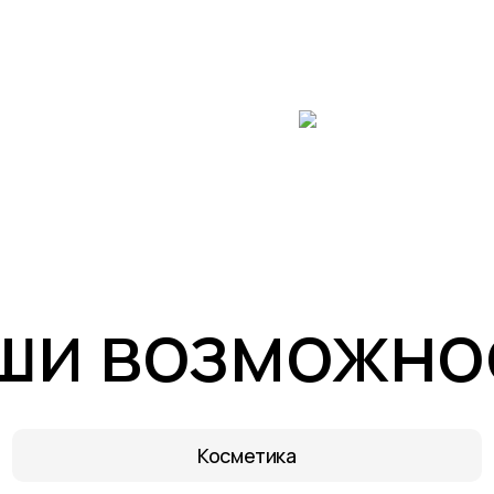
а продукции
Разработка дизайна
для БАД или косметик
ши возможно
Косметика